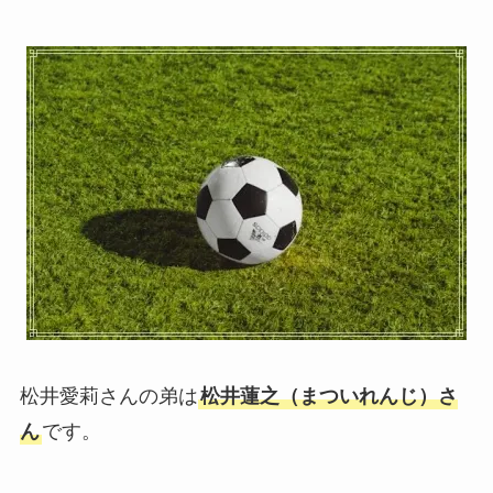
松井愛莉さんの弟は
松井蓮之（まついれんじ）さ
ん
です。