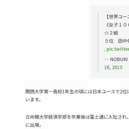
【世界ユー
《女子１０
☆２組
５位 田中佑
.
pic.twitt
— NOBUKI 
16, 2015
関西大学第一高校1年生の頃には日本ユースで2位に
います。
立命館大学経済学部を卒業後は富士通に入社され、2
に出場。