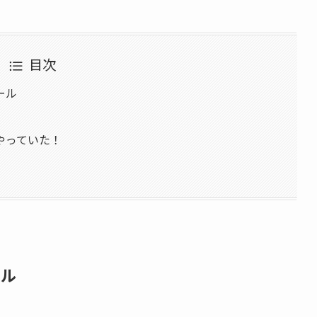
目次
ール
やっていた！
ール