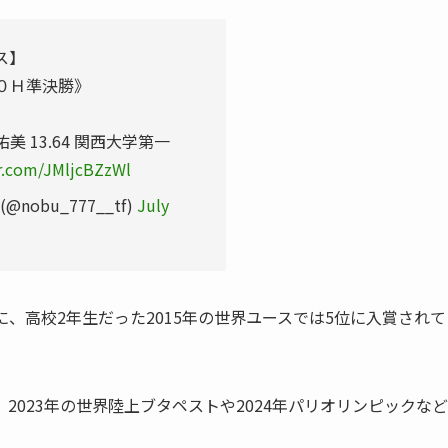
ス】
０Ｈ準決勝》
美 13.64 関西大学第一
er.com/JMljcBZzWl
(@nobu_777__tf)
July
、高校2年生だった2015年の世界ユースでは5位に入賞されて
023年の世界陸上ブタペストや2024年パリオリンピックなど