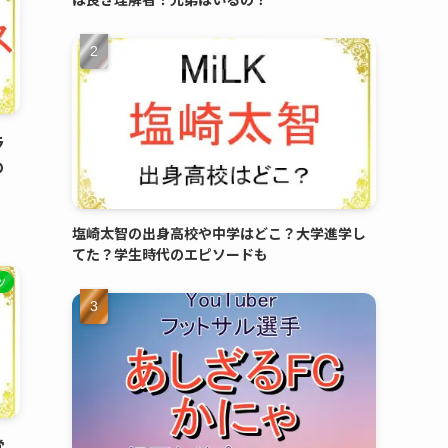
ラ
め
塩崎太智の出身高校や中学はどこ？大学進学し
てた？学生時代のエピソードも
ツ
営