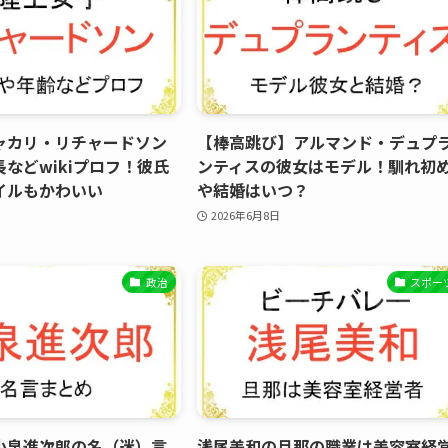
ャカリ・リチャードソン
【棒高跳び】アルマンド・デュプ
などwikiプロフ！彼氏
ンティスの彼女はモデル！馴れ初
イルもかわいい
や結婚はいつ？
2026年6月8日
政治
スポー
小泉進次郎の名（迷）言
浅尾美和の旦那の職業は美容室経