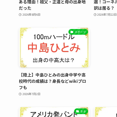
ある理由！祖父・正道と母の出身地
選！コーネ
だった
訳は居る？
2026年8月6日
2026年7月22日
スポーツ
【陸上】中島ひとみの出身中学や高
校時代の成績は？身長などwikiプロ
フも
2026年7月2日
ネタ