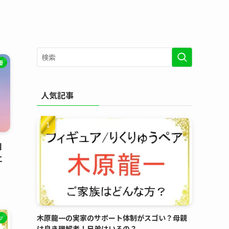
優
人気記事
目
エ
木原龍一の実家のサポート体制がスゴい？母親
ツ
は良き理解者！兄弟はいるの？