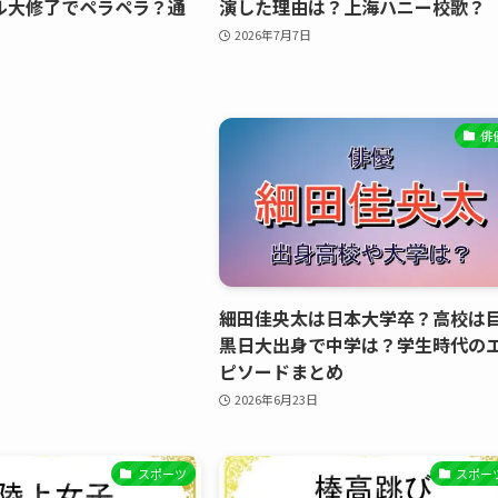
ル大修了でペラペラ？通
演した理由は？上海ハニー校歌？
2026年7月7日
俳
細田佳央太は日本大学卒？高校は
黒日大出身で中学は？学生時代の
ピソードまとめ
2026年6月23日
スポーツ
スポー